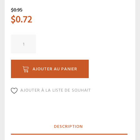
$
0.95
$
0.72
quantité
de
FIL
02N
AJOUTER AU PANIER
AJOUTER À LA LISTE DE SOUHAIT
DESCRIPTION