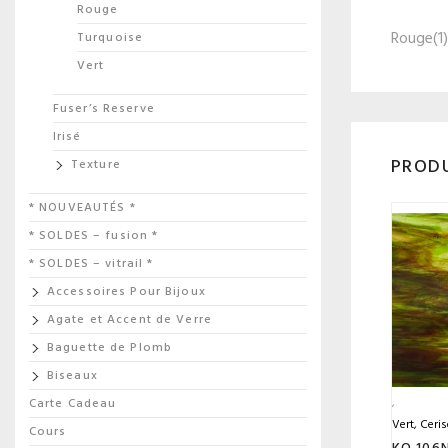
Rouge
Rouge(1)
Turquoise
Vert
Fuser’s Reserve
Irisé
PRODU
Texture
* NOUVEAUTÉS *
* SOLDES – fusion *
* SOLDES – vitrail *
Accessoires Pour Bijoux
Agate et Accent de Verre
Baguette de Plomb
Biseaux
Carte Cadeau
Vert, Ceris
Cours
KO 106