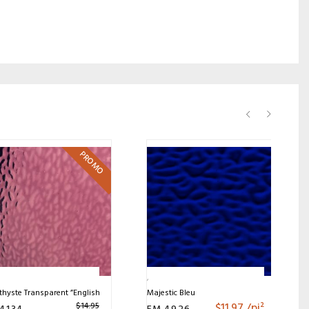
PROMO
hyste Transparent ”English Muffle”
Majestic Bleu
$
11.97
/pi²
$
14.95
4134
EM 4926