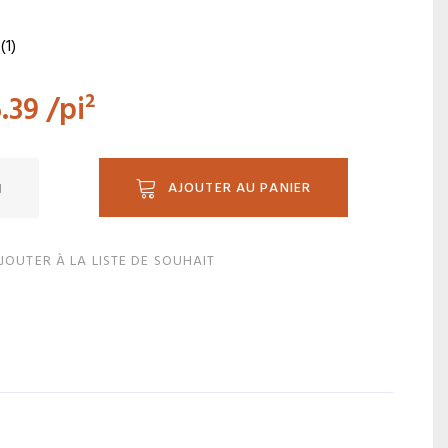
(1)
.39
/pi²
ité
AJOUTER AU PANIER
JOUTER À LA LISTE DE SOUHAIT