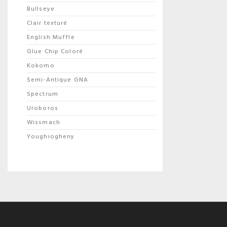
Bullseye
Clair texturé
English Muffle
Glue Chip Coloré
Kokomo
Semi-Antique GNA
Spectrum
Uroboros
Wissmach
Youghiogheny