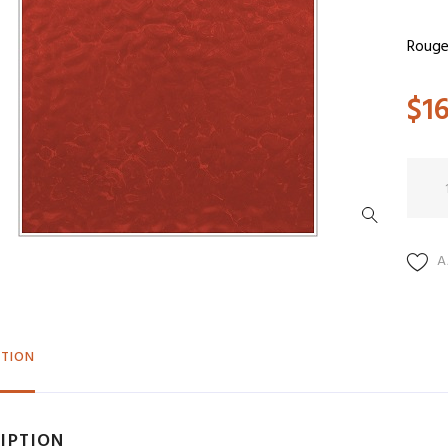
Rouge
$
16
quant
de
EM
4912
A
PTION
IPTION