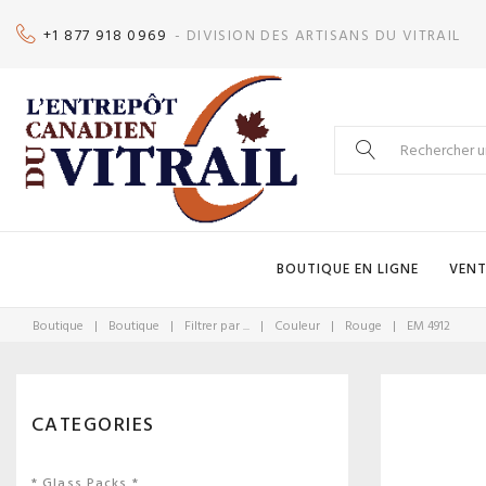
Skip
+1 877 918 0969
- DIVISION DES ARTISANS DU VITRAIL
to
content
Search
for:
BOUTIQUE EN LIGNE
VENT
Boutique
|
Boutique
|
Filtrer par ...
|
Couleur
|
Rouge
|
EM 4912
CATEGORIES
* Glass Packs *