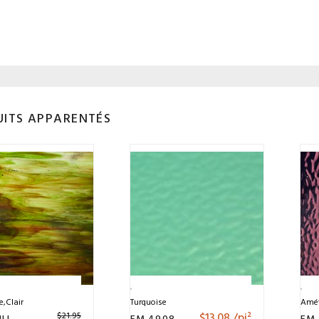
ITS APPARENTÉS
e,clair
Turquoise
Amét
$
13.08
/pi²
$
21.95
NLL
EM 4908
EM 