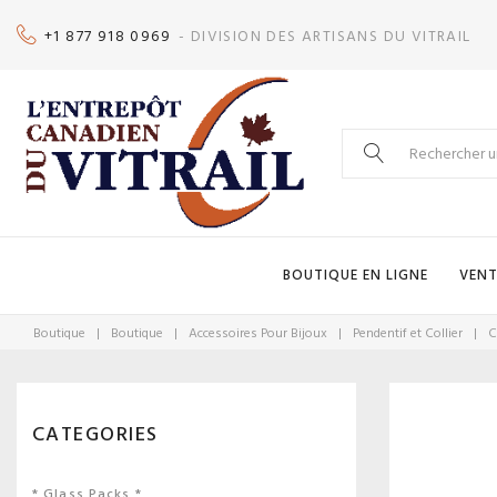
Skip
+1 877 918 0969
- DIVISION DES ARTISANS DU VITRAIL
to
content
Search
for:
BOUTIQUE EN LIGNE
VENT
Boutique
|
Boutique
|
Accessoires Pour Bijoux
|
Pendentif et Collier
|
C
CATEGORIES
* Glass Packs *