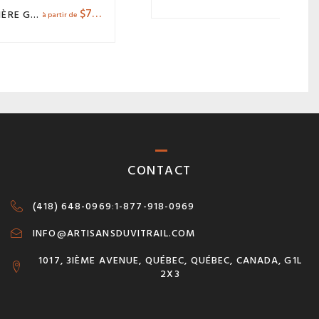
$
7.75
BELIÈRE GRAND TUBE
à partir de
CONTACT
(418) 648-0969
:
1-877-918-0969
INFO@ARTISANSDUVITRAIL.COM
1017, 3IÈME AVENUE, QUÉBEC, QUÉBEC, CANADA, G1L
2X3