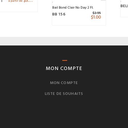
$
3.47
NT
à partir de
Bail Bond Clair No Day 2 Ft.
$
3.95
BB 156
$
1.00
MON COMPTE
MON COMPTE
LISTE DE SOUHAITS