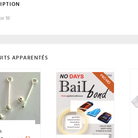
IPTION
oir 18¨
ITS APPARENTÉS
PROMO
 5