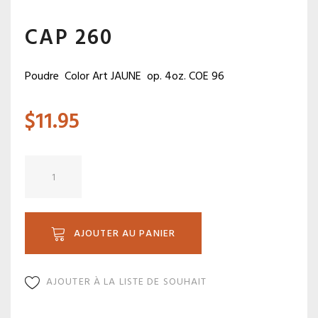
CAP 260
Poudre Color Art JAUNE op. 4oz. COE 96
$
11.95
quantité
de
CAP
260
AJOUTER AU PANIER
AJOUTER À LA LISTE DE SOUHAIT