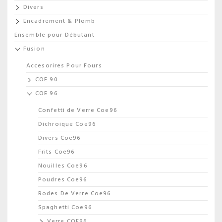
Divers
Encadrement & Plomb
Ensemble pour Débutant
Fusion
Accesorires Pour Fours
COE 90
COE 96
Confetti de Verre Coe96
Dichroique Coe96
Divers Coe96
Frits Coe96
Nouilles Coe96
Poudres Coe96
Rodes De Verre Coe96
Spaghetti Coe96
Verre COE96