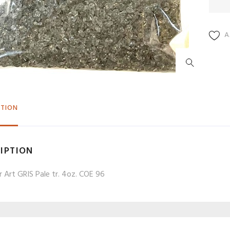
de
CAF
180
A
PTION
IPTION
or Art GRIS Pale tr. 4oz. COE 96