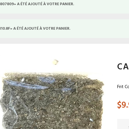
K 807809» A ÉTÉ AJOUTÉ À VOTRE PANIER.
 110.8F» A ÉTÉ AJOUTÉ À VOTRE PANIER.
CA
Frit C
$
9
quant