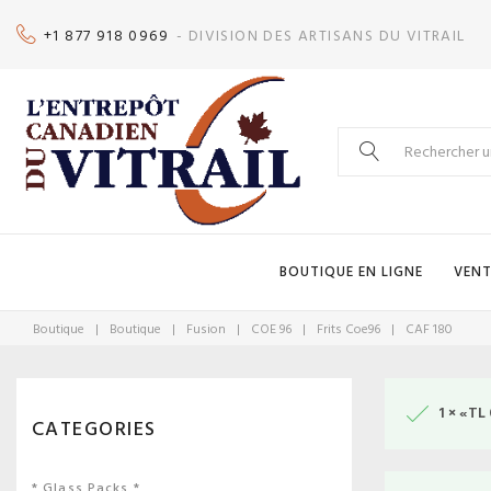
Skip
+1 877 918 0969
- DIVISION DES ARTISANS DU VITRAIL
to
content
Search
for:
BOUTIQUE EN LIGNE
VENT
Boutique
|
Boutique
|
Fusion
|
COE 96
|
Frits Coe96
|
CAF 180
1 × «TL
CATEGORIES
* Glass Packs *