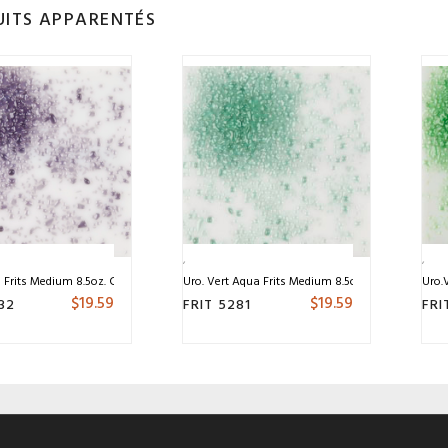
ITS APPARENTÉS
 Frits Medium 8.5oz. COE 96
Uro. Vert Aqua Frits Medium 8.5oz. COE 96
Uro.V
$
19.59
$
19.59
32
FRIT 5281
FRI