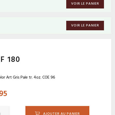
VOIR LE PANIER
VOIR LE PANIER
F 180
olor Art Gris Pale tr. 4oz. COE 96
.95
ité
AJOUTER AU PANIER