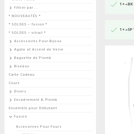
1 × «B
Filtrer par …
* NOUVEAUTÉS *
* SOLDES – fusion *
1 × «SP
* SOLDES – vitrail *
Accessoires Pour Bijoux
Agate et Accent de Verre
Baguette de Plomb
Biseaux
Carte Cadeau
Cours
Divers
Encadrement & Plomb
Ensemble pour Débutant
Fusion
Accesorires Pour Fours