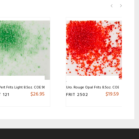
ert Frits Light 8.5oz. COE 96
Uro. Rouge Opal Frits 8.5oz. COE 96
$
26.95
$
19.59
T 121
FRIT 2502