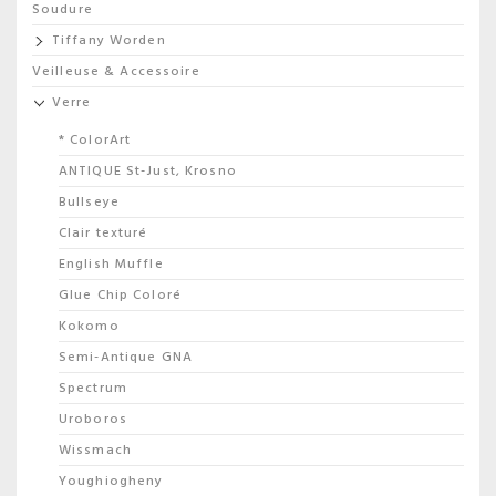
Soudure
Tiffany Worden
Veilleuse & Accessoire
Verre
* ColorArt
ANTIQUE St-Just, Krosno
Bullseye
Clair texturé
English Muffle
Glue Chip Coloré
Kokomo
Semi-Antique GNA
Spectrum
Uroboros
Wissmach
Youghiogheny