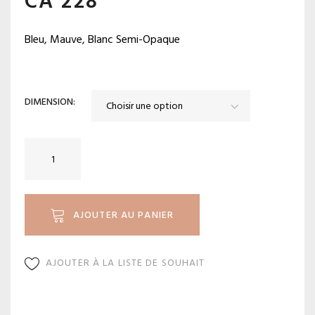
CA 228
Bleu, Mauve, Blanc Semi-Opaque
DIMENSION
quantité
de
CA
228
AJOUTER AU PANIER
AJOUTER À LA LISTE DE SOUHAIT