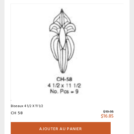
Biseaux 4 1/2 X 11 1/2
$
19.95
CH 58
$
16.85
AJOUTER AU PANIER