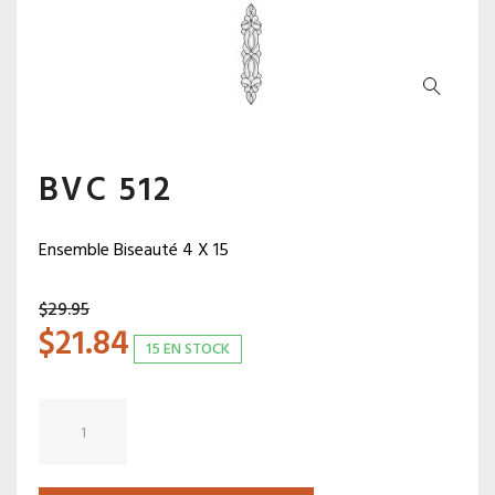
BVC 512
Ensemble Biseauté 4 X 15
$
29.95
$
21.84
15 EN STOCK
quantité
de
BVC