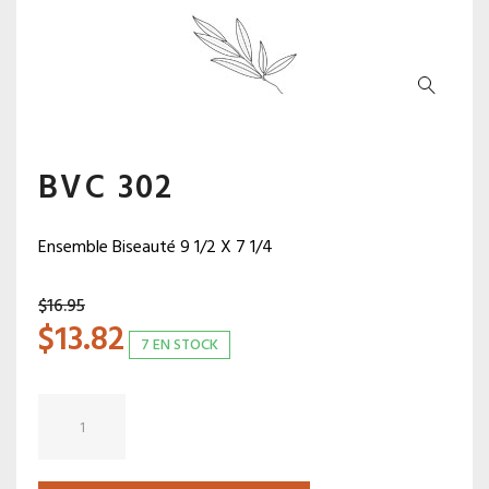
BVC 302
Ensemble Biseauté 9 1/2 X 7 1/4
$
16.95
$
13.82
7 EN STOCK
quantité
de
BVC