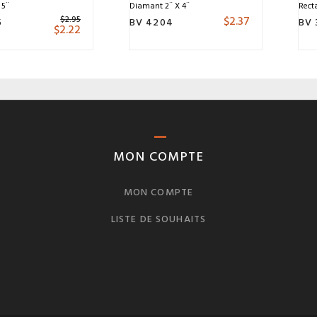
 5¨
Diamant 2¨ X 4¨
Recta
$
2.37
$
2.95
5
BV 4204
BV 
$
2.22
MON COMPTE
MON COMPTE
LISTE DE SOUHAITS