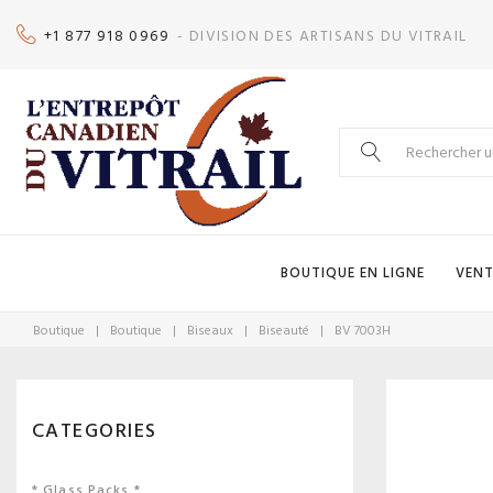
Skip
+1 877 918 0969
- DIVISION DES ARTISANS DU VITRAIL
to
content
Search
for:
BOUTIQUE EN LIGNE
VENT
Boutique
|
Boutique
|
Biseaux
|
Biseauté
|
BV 7003H
CATEGORIES
* Glass Packs *