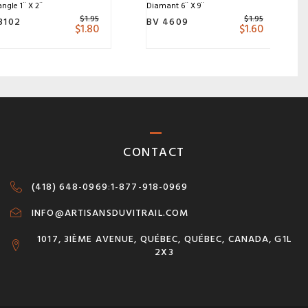
ngle 1¨ X 2¨
Diamant 6¨ X 9¨
$
1.95
$
1.95
3102
BV 4609
$
1.80
$
1.60
CONTACT
(418) 648-0969
:
1-877-918-0969
INFO@ARTISANSDUVITRAIL.COM
1017, 3IÈME AVENUE, QUÉBEC, QUÉBEC, CANADA, G1L
2X3