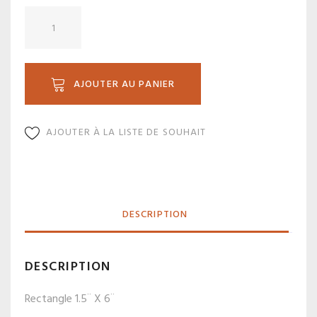
quantité
de
BV
3156
AJOUTER AU PANIER
AJOUTER À LA LISTE DE SOUHAIT
DESCRIPTION
DESCRIPTION
Rectangle 1.5¨ X 6¨