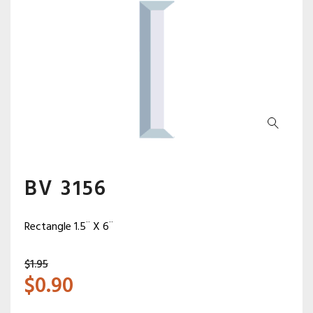
BV 3156
Rectangle 1.5¨ X 6¨
$
1.95
$
0.90