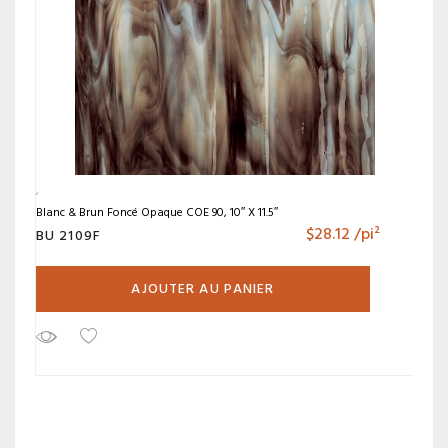
Blanc & Brun Foncé Opaque COE 90, 10″ X 11.5″
$
28.12
/pi²
BU 2109F
AJOUTER AU PANIER