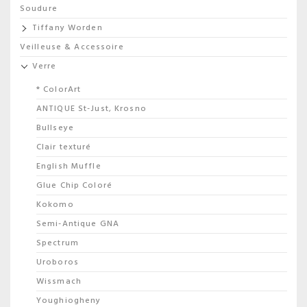
Soudure
Tiffany Worden
Veilleuse & Accessoire
Verre
* ColorArt
ANTIQUE St-Just, Krosno
Bullseye
Clair texturé
English Muffle
Glue Chip Coloré
Kokomo
Semi-Antique GNA
Spectrum
Uroboros
Wissmach
Youghiogheny