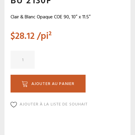
BU 2130F
Clair & Blanc Opaque COE 90, 10″ x 11.5″
$
28.12
/pi²
quantité
de
BU
2130F
AJOUTER AU PANIER
AJOUTER À LA LISTE DE SOUHAIT