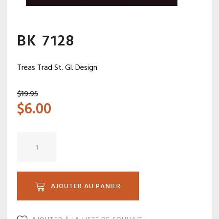
BK 7128
Treas Trad St. Gl. Design
$
19.95
$
6.00
quantité
de
BK
7128
AJOUTER AU PANIER