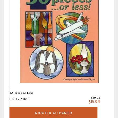
30 Pieces Or Less
$
19.95
BK 327169
$
15.94
AJOUTER AU PANIER