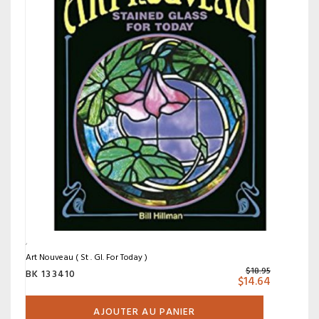
Art Nouveau ( St . Gl. For Today )
$
18.95
BK 133410
$
14.64
AJOUTER AU PANIER