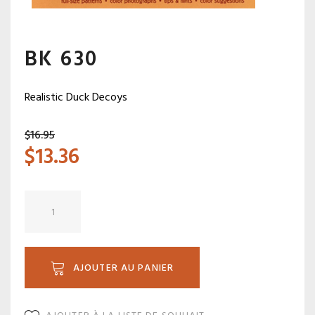
BK 630
Realistic Duck Decoys
$
16.95
$
13.36
quantité
de
BK
630
AJOUTER AU PANIER