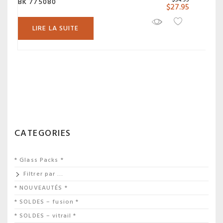
BK 775080
$
27.95
LIRE LA SUITE
CATEGORIES
* Glass Packs *
Filtrer par …
* NOUVEAUTÉS *
* SOLDES – fusion *
* SOLDES – vitrail *