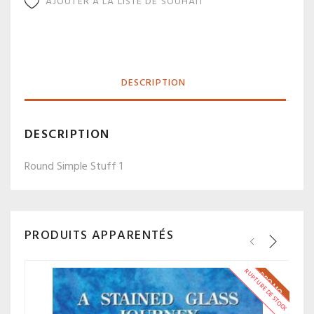
AJOUTER À LA LISTE DE SOUHAIT
DESCRIPTION
DESCRIPTION
Round Simple Stuff 1
PRODUITS APPARENTÉS
RUPTURE DE STOCK
PROMO