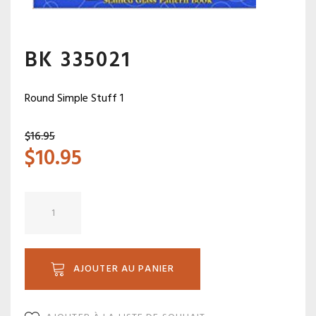
BK 335021
Round Simple Stuff 1
$
16.95
$
10.95
quantité
de
BK
335021
AJOUTER AU PANIER