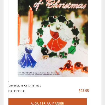
Dimensions Of Christmas
$
23.95
BK 13333X
AJOUTER AU PANIER