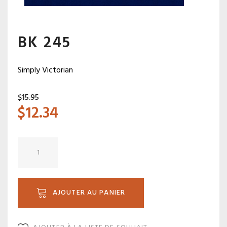
BK 245
Simply Victorian
$
15.95
$
12.34
quantité
de
BK
245
AJOUTER AU PANIER