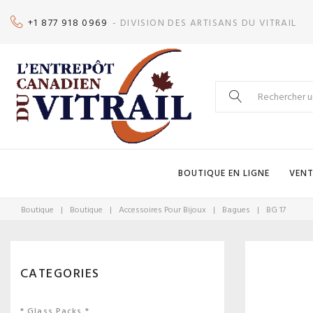
Skip
+1 877 918 0969
- DIVISION DES ARTISANS DU VITRAIL
to
content
Search
for:
BOUTIQUE EN LIGNE
VENT
Boutique
|
Boutique
|
Accessoires Pour Bijoux
|
Bagues
|
BG 17
CATEGORIES
* Glass Packs *