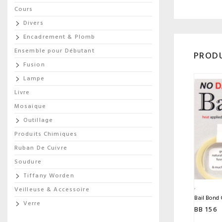
Cours
Divers
Encadrement & Plomb
Ensemble pour Débutant
PRODU
Fusion
Lampe
Livre
Mosaique
Outillage
Produits Chimiques
Ruban De Cuivre
Soudure
Tiffany Worden
Veilleuse & Accessoire
Bail Bond 
Verre
BB 156