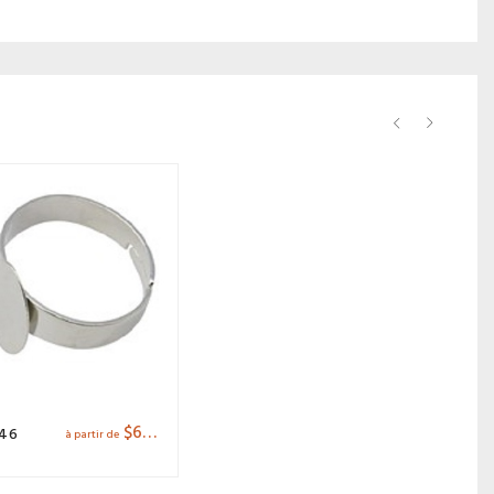
$
6.36
 46
à partir de