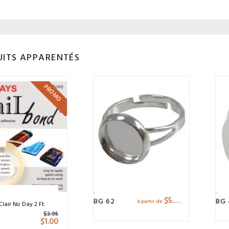
ITS APPARENTÉS
PROMO
$
5.18
BG 62
BG
à partir de
Clair No Day 2 Ft.
$
3.95
$
1.00