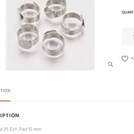
QUANT
quant
de
BG
17
A
PTION
IPTION
l. Pl. Ext. Pad 10 mm