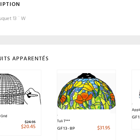
IPTION
uquet 13 ¨ W
ITS APPARENTÉS
Appl
 Grid
GF1
Tuli T***
$
24.95
P
$
20.45
$
31.95
GF13-8P