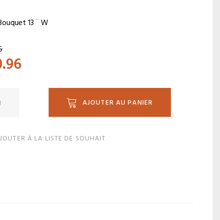
Bouquet 13 ¨ W
5
0.96
ité
AJOUTER AU PANIER
JOUTER À LA LISTE DE SOUHAIT