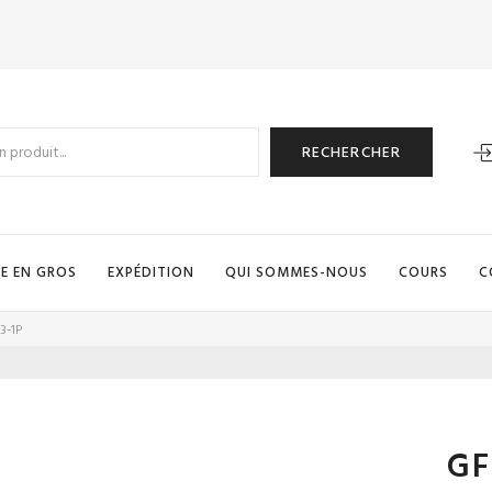
RECHERCHER
E EN GROS
EXPÉDITION
QUI SOMMES-NOUS
COURS
C
3-1P
GF