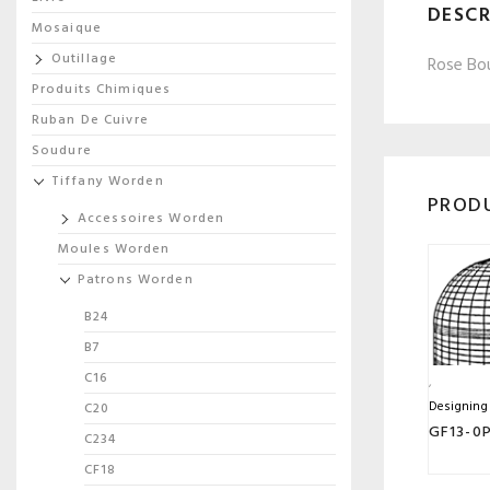
DESCR
Mosaique
Outillage
Rose Bo
Produits Chimiques
Ruban De Cuivre
Soudure
Tiffany Worden
PRODU
Accessoires Worden
Moules Worden
Patrons Worden
B24
B7
C16
Designing
C20
GF13-0
C234
CF18