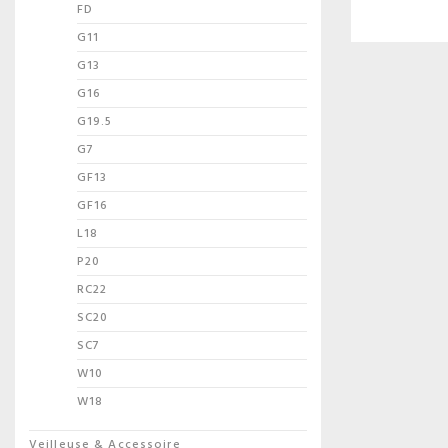
FD
G11
G13
G16
G19.5
G7
GF13
GF16
L18
P20
RC22
SC20
SC7
W10
W18
Veilleuse & Accessoire