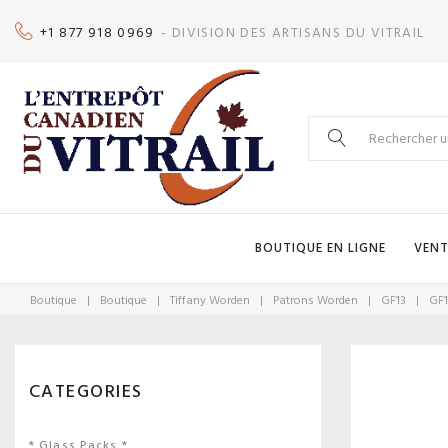
Skip
+1 877 918 0969
- DIVISION DES ARTISANS DU VITRAIL
to
content
Search
for:
BOUTIQUE EN LIGNE
VENT
Boutique
|
Boutique
|
Tiffany Worden
|
Patrons Worden
|
GF13
|
GF1
CATEGORIES
* Glass Packs *