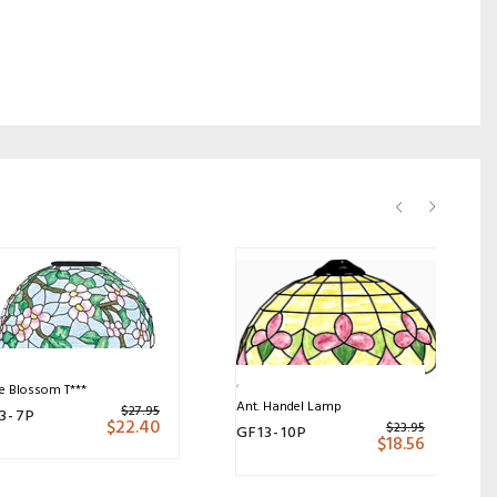
e Blossom T***
Ant. Handel Lamp
$
27.95
3-7P
$
22.40
$
23.95
GF13-10P
$
18.56