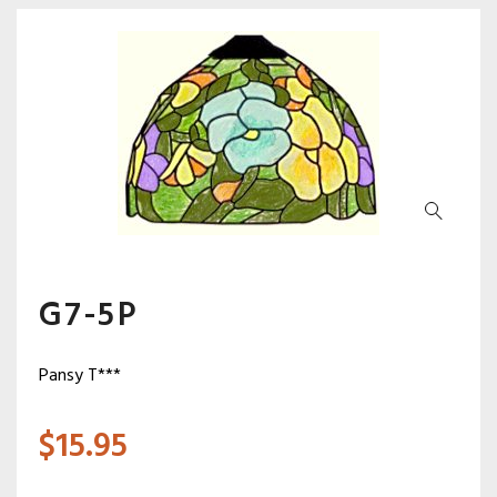
G7-5P
Pansy T***
$
15.95