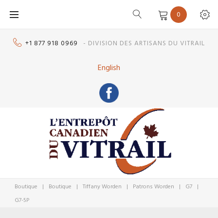
Skip
0
to
content
+1 877 918 0969
- DIVISION DES ARTISANS DU VITRAIL
English
Boutique
|
Boutique
|
Tiffany Worden
|
Patrons Worden
|
G7
|
G7-5P