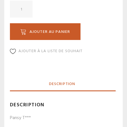
quantité
de
G7-
5P
AJOUTER AU PANIER
AJOUTER À LA LISTE DE SOUHAIT
DESCRIPTION
DESCRIPTION
Pansy T***