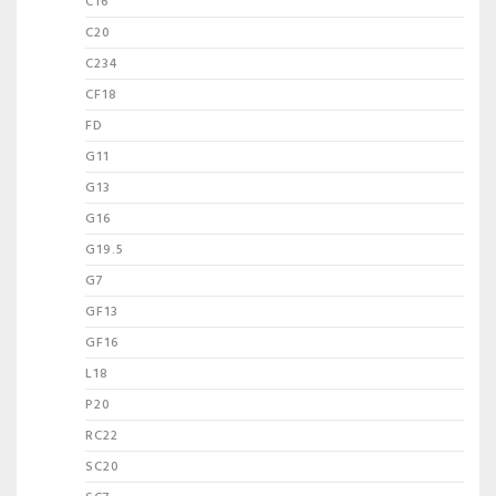
C16
C20
C234
CF18
FD
G11
G13
G16
G19.5
G7
GF13
GF16
L18
P20
RC22
SC20