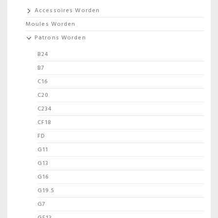
Accessoires Worden
Moules Worden
Patrons Worden
B24
B7
C16
C20
C234
CF18
FD
G11
G13
G16
G19.5
G7
GF13