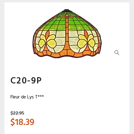
C20-9P
Fleur de Lys T***
$
22.95
$
18.39