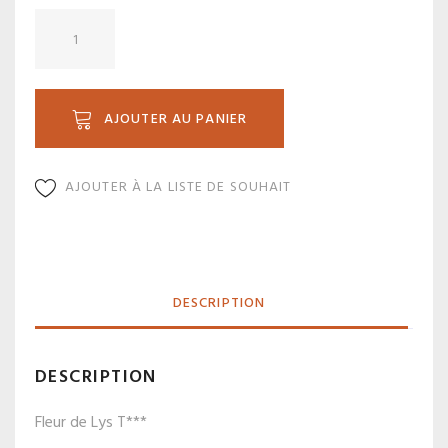
quantité
de
C20-
9P
AJOUTER AU PANIER
AJOUTER À LA LISTE DE SOUHAIT
DESCRIPTION
DESCRIPTION
Fleur de Lys T***