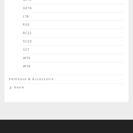
GF16
L18
P20
RC22
SC20
SC7
W10
W18
Veilleuse & Accessoire
Verre