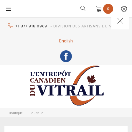
Skip
0
to
content
+1 877 918 0969
- DIVISION DES ARTISANS DU VITRAIL
English
Boutique
|
Boutique