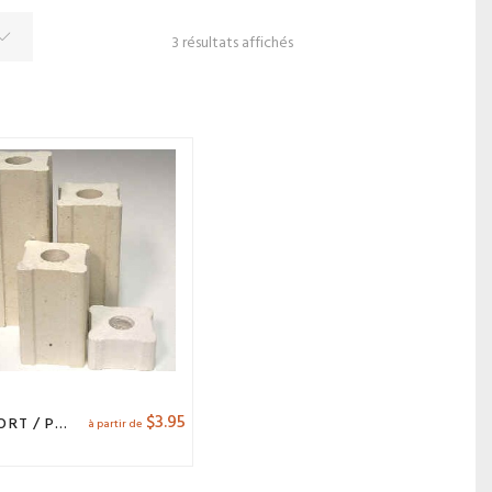
3 résultats affichés
$
3.95
SUPPORT / PILIER
à partir de