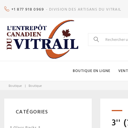
Skip
+1 877 918 0969
- DIVISION DES ARTISANS DU VITRAIL
to
content
Search
for:
BOUTIQUE EN LIGNE
VENT
Boutique
|
Boutique
CATÉGORIES
3''
* Glass Packs *