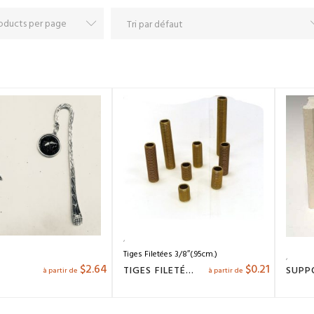
Tiges Filetées 3/8″(.95cm.)
$
2.64
$
0.21
TIGES FILETÉES
à partir de
à partir de