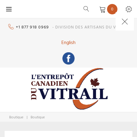
Skip
0
to
content
+1 877 918 0969
- DIVISION DES ARTISANS DU VITRAIL
English
Boutique
|
Boutique