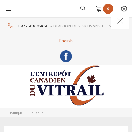
Skip
0
to
content
+1 877 918 0969
- DIVISION DES ARTISANS DU VITRAIL
English
Boutique
|
Boutique