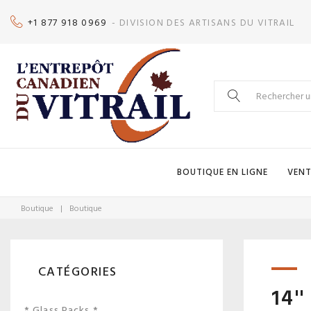
Skip
+1 877 918 0969
- DIVISION DES ARTISANS DU VITRAIL
to
content
Search
for:
BOUTIQUE EN LIGNE
VENT
Boutique
|
Boutique
CATÉGORIES
14'
* Glass Packs *