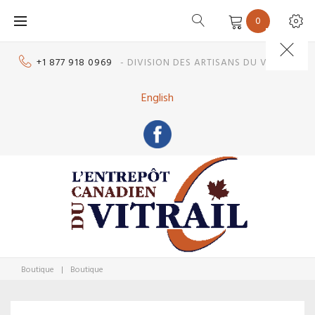
Skip
0
to
content
+1 877 918 0969
- DIVISION DES ARTISANS DU VITRAIL
English
Boutique
|
Boutique