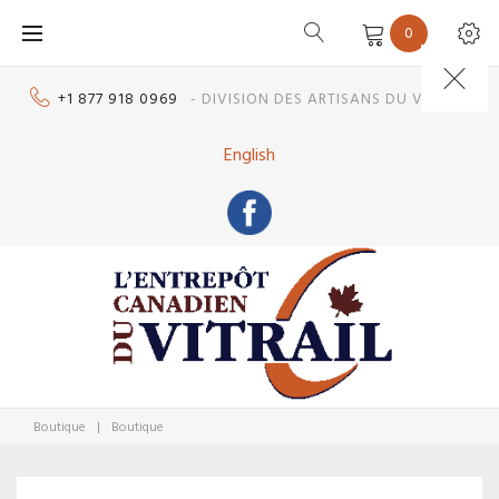
Skip
0
to
content
+1 877 918 0969
- DIVISION DES ARTISANS DU VITRAIL
English
Boutique
|
Boutique