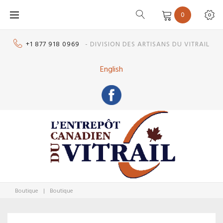
Skip
0
to
content
+1 877 918 0969
- DIVISION DES ARTISANS DU VITRAIL
English
Boutique
|
Boutique