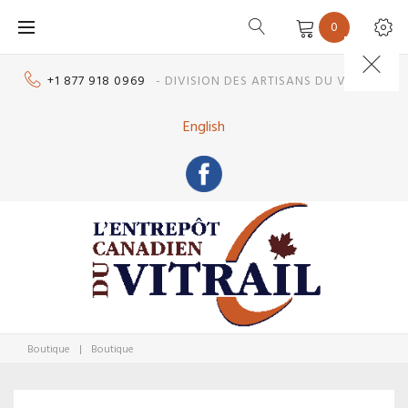
Skip
0
to
content
+1 877 918 0969
- DIVISION DES ARTISANS DU VITRAIL
English
Boutique
|
Boutique