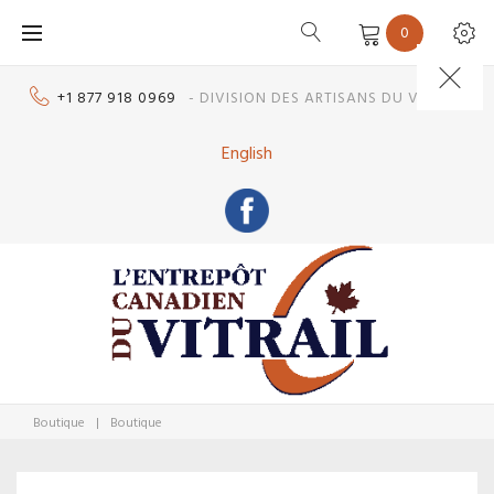
Skip
0
to
content
+1 877 918 0969
- DIVISION DES ARTISANS DU VITRAIL
English
Boutique
|
Boutique