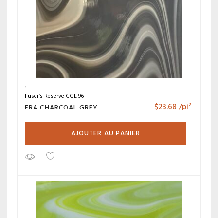
Fuser’s Reserve COE 96
$
23.68
/pi²
FR4 CHARCOAL GREY AND OPAL
AJOUTER AU PANIER