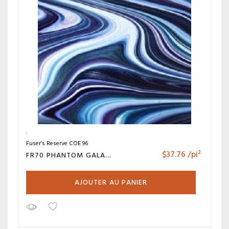
Fuser’s Reserve COE 96
$
37.76
/pi²
FR70 PHANTOM GALAXY
AJOUTER AU PANIER