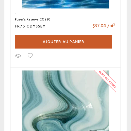
Fuser’s Reserve COE 96
$
37.04
/pi²
FR75 ODYSSEY
AJOUTER AU PANIER
RUPTURE DE STOCK