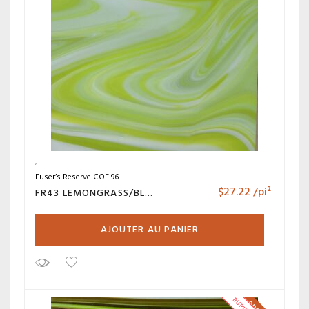
Fuser’s Reserve COE 96
$
27.22
/pi²
FR43 LEMONGRASS/BLANC
AJOUTER AU PANIER