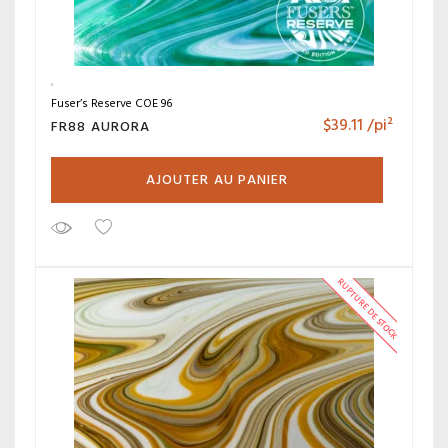
Fuser’s Reserve COE 96
$
39.11
/pi²
FR88 AURORA
AJOUTER AU PANIER
RUPTURE DE STOCK