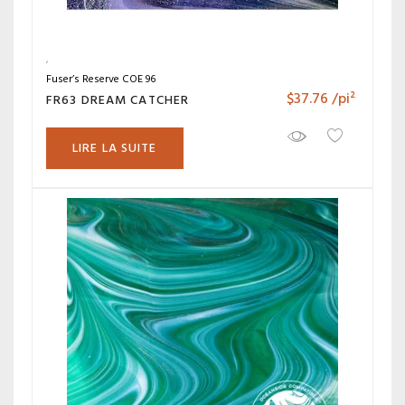
Fuser’s Reserve COE 96
$
37.76
/pi²
FR63 DREAM CATCHER
LIRE LA SUITE