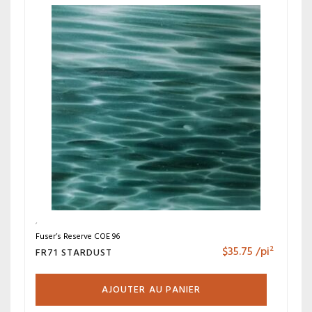
Fuser’s Reserve COE 96
$
35.75
/pi²
FR71 STARDUST
AJOUTER AU PANIER