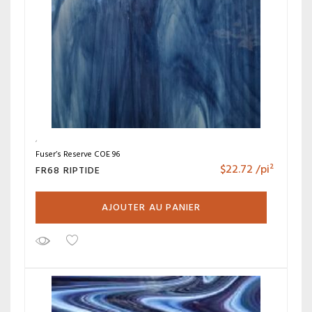
Fuser’s Reserve COE 96
$
22.72
/pi²
FR68 RIPTIDE
AJOUTER AU PANIER