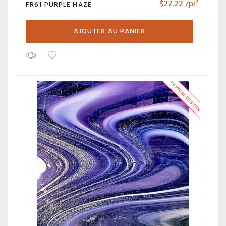
$
27.22
/pi²
FR61 PURPLE HAZE
AJOUTER AU PANIER
RUPTURE DE STOCK