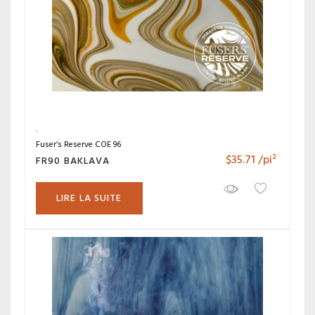
Fuser’s Reserve COE 96
$
35.71
/pi²
FR90 BAKLAVA
LIRE LA SUITE