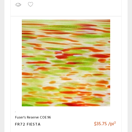
Fuser’s Reserve COE 96
$
35.75
/pi²
FR72 FIESTA