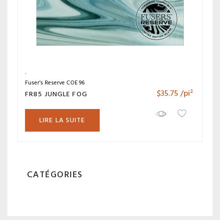
Fuser’s Reserve COE 96
$
35.75
/pi²
FR85 JUNGLE FOG
LIRE LA SUITE
CATÉGORIES