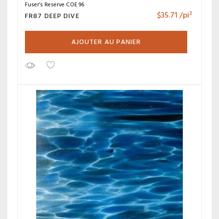
Fuser’s Reserve COE 96
$
35.71
/pi²
FR87 DEEP DIVE
AJOUTER AU PANIER