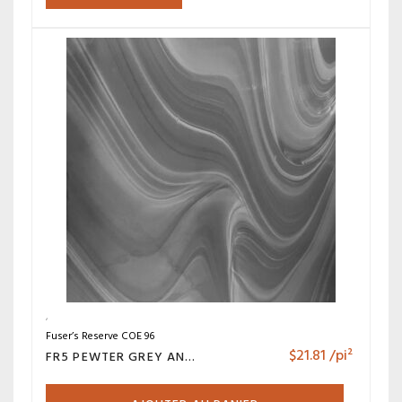
Fuser’s Reserve COE 96
$
21.81
/pi²
FR5 PEWTER GREY AND OPAL