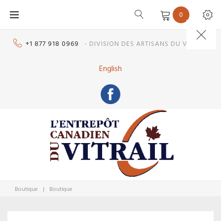
Skip
0
to
content
+1 877 918 0969
- DIVISION DES ARTISANS DU VITRAIL
English
Boutique
|
Boutique