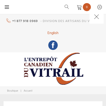
Skip
0
to
content
+1 877 918 0969
- DIVISION DES ARTISANS DU VITRAIL
English
Boutique
|
Accueil